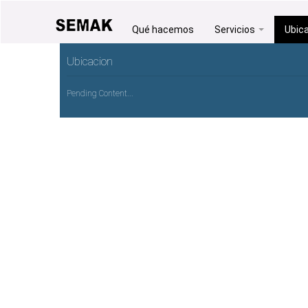
Qué hacemos
Servicios
Ubic
Ubicacion
Pending Content...