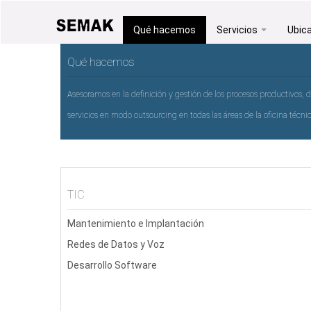
Qué hacemos
Servicios
Ubic
Qué hacemos
Asesoramos en la definición y gestión de los procesos productivos,
servicios en modo outsourcing en todas las áreas de la oficina técnic
TIC
Mantenimiento e Implantación
Redes de Datos y Voz
Desarrollo Software