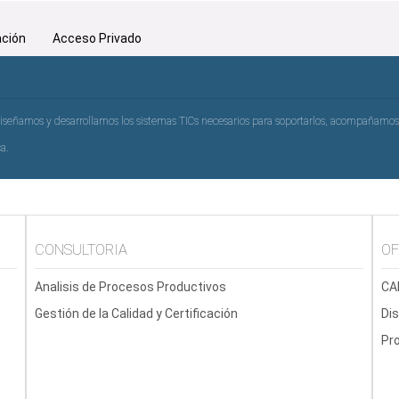
ación
Acceso Privado
 diseñamos y desarrollamos los sistemas TICs necesarios para soportarlos, acompañamo
a.
CONSULTORIA
OF
Analisis de Procesos Productivos
C
Gestión de la Calidad y Certificación
Dis
Pro