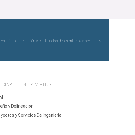
s en la implementación y certificación de los mismos y prestamos
ICINA TÉCNICA VIRTUAL
AM
eño y Delineación
yectos y Servicios De Ingenieria